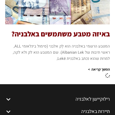
באיזה מטבע משתמשים באלבניה?
המטבע הרשמי באלבניה הוא לֶק אלבני (סימול בינלאומי ALL,
ראשי תיבות של Albanian Lek). שם המטבע הוא לק ולא לקה,
למרות שהוא נכתב באלבנית Lekë,
המשך קריאה >
רילוקיישן לאלבניה
תיירות באלבניה